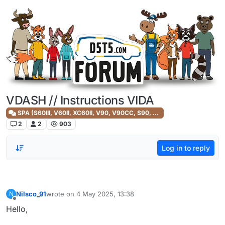
Skip to content
VDASH // Instructions VIDA
SPA (S60III, V60II, XC60II, V90, V90CC, S90, XC90II)
2
2
903
Log in to reply
Nilsco_91
wrote on
4 May 2025, 13:38
N
last edited by
Offline
Hello,