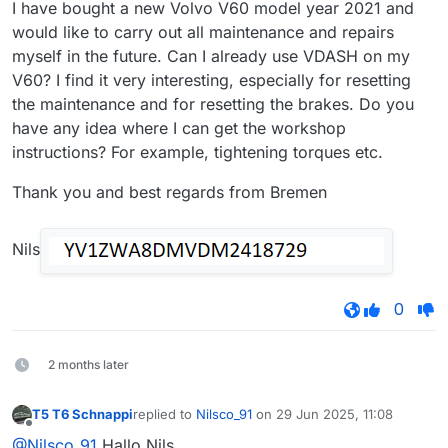
I have bought a new Volvo V60 model year 2021 and
would like to carry out all maintenance and repairs
myself in the future. Can I already use VDASH on my
V60? I find it very interesting, especially for resetting
the maintenance and for resetting the brakes. Do you
have any idea where I can get the workshop
instructions? For example, tightening torques etc.
Thank you and best regards from Bremen
Nils
0
2 months later
T5 T6 Schnappi
replied to
Nilsco_91
on
29 Jun 2025, 11:08
last edited by
Offline
@Nilsco_91
Hallo Nils,