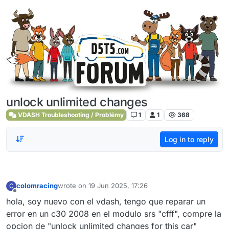
Skip to content
unlock unlimited changes
VDASH Troubleshooting / Problémy
1
1
368
Log in to reply
colomracing
wrote on
19 Jun 2025, 17:26
C
last edited by
Offline
hola, soy nuevo con el vdash, tengo que reparar un
error en un c30 2008 en el modulo srs "cfff", compre la
opcion de "unlock unlimited changes for this car"